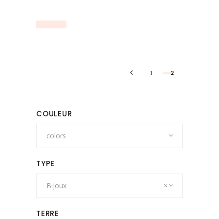
sur
la
page
du
produit
1
2
COULEUR
colors
TYPE
Bijoux
×
TERRE