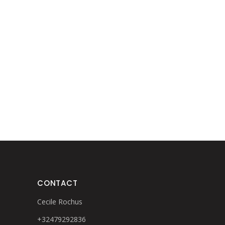
CONTACT
Cecile Rochus
+32479292836