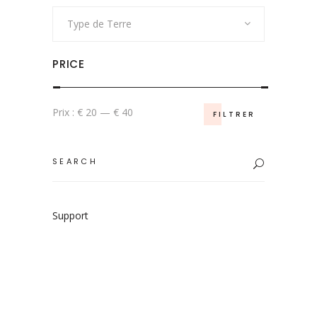
Type de Terre
PRICE
Prix
Prix
Prix :
€ 20
—
€ 40
FILTRER
min
max
Search
for:
Support