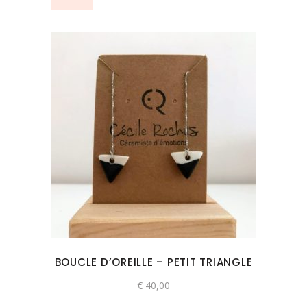
page
du
produit
Ce
produit
a
plusieurs
variations.
Les
options
peuvent
BOUCLE D’OREILLE – PETIT TRIANGLE
être
choisies
€
40,00
sur