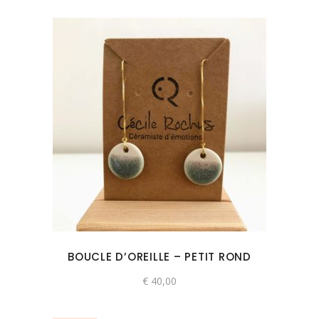
du
produit
Ce
produit
a
plusieurs
variations.
Les
options
peuvent
BOUCLE D’OREILLE – PETIT ROND
être
choisies
€
40,00
sur
la