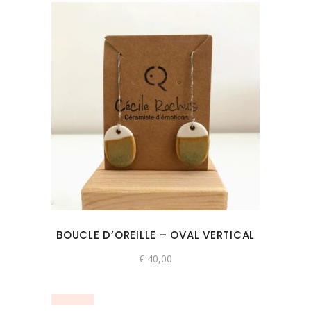
Ce
produit
a
plusieurs
variations.
Les
options
peuvent
BOUCLE D’OREILLE – OVAL VERTICAL
être
choisies
€
40,00
sur
la
page