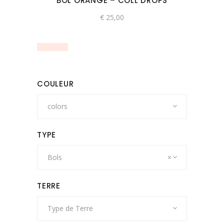
BOL ORANGE – COLL DROPS
€
25,00
COULEUR
colors
TYPE
Bols
×
TERRE
Type de Terre