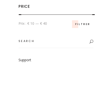
PRICE
Prix
Prix
Prix :
€ 10
—
€ 40
FILTRER
min
max
Search
for:
Support