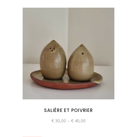
Ce
produit
a
plusieurs
variations.
Les
options
peuvent
SALIÈRE ET POIVRIER
être
choisies
€
30,00
–
€
40,00
sur
la