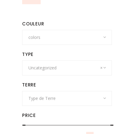
page
du
produit
COULEUR
colors
TYPE
Uncategorized
×
TERRE
Type de Terre
PRICE