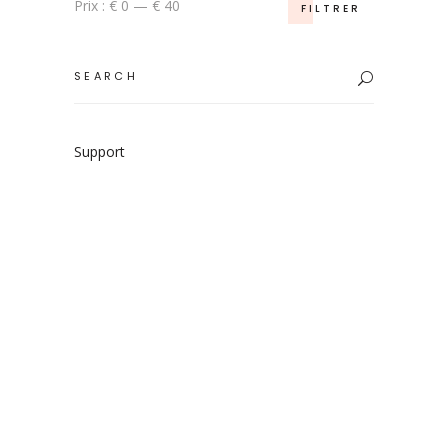
Prix
Prix
Prix :
€ 0
—
€ 40
FILTRER
min
max
Search
for:
Support