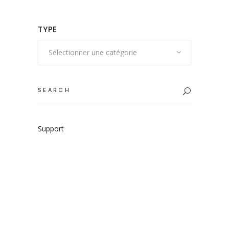
du
produit
TYPE
Sélectionner une catégorie
Search
for:
Support