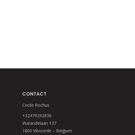
CONTACT
Cecile Rochus
+32479292836
Warandelaan 137
1800 Vilvoorde – Belgium