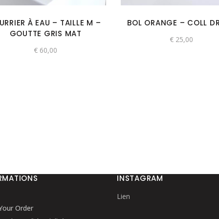
URRIER À EAU – TAILLE M –
BOL ORANGE – COLL D
GOUTTE GRIS MAT
€
25,00
€
60,00
RMATIONS
INSTAGRAM
Lien
Your Order