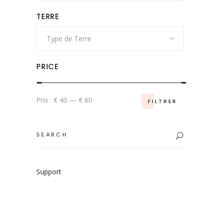
TERRE
Type de Terre
PRICE
Prix
Prix
Prix :
€ 40
—
€ 60
FILTRER
min
max
Search
for:
Support