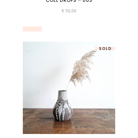
COLL DROPS – 003
€
50,00
SOLD