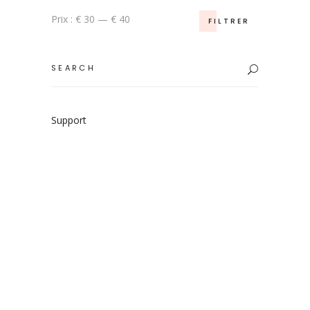
Prix
Prix
Prix :
€ 30
—
€ 40
FILTRER
min
max
Search
for:
Support