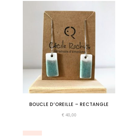
Ce
produit
a
plusieurs
variations.
Les
options
peuvent
BOUCLE D’OREILLE – RECTANGLE
être
choisies
€
40,00
sur
la
page