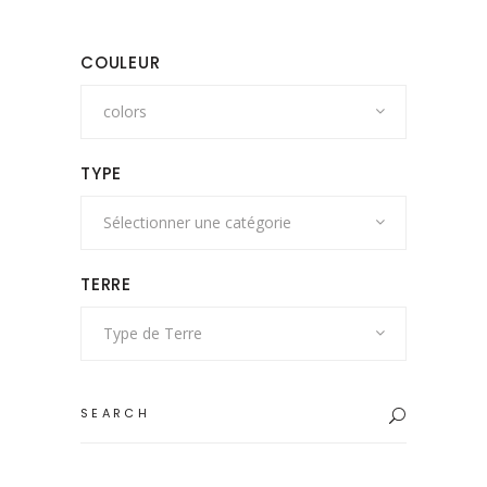
du
produit
COULEUR
colors
TYPE
Sélectionner une catégorie
TERRE
Type de Terre
Search
for: