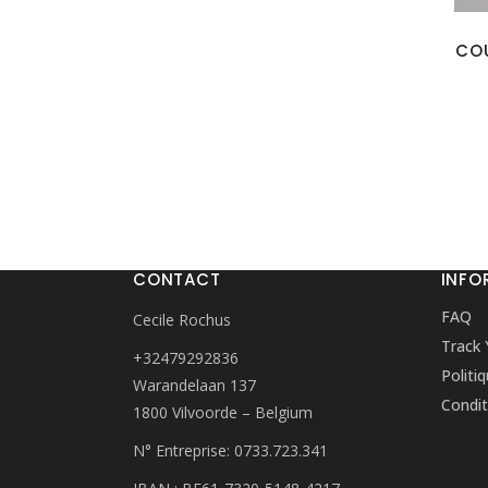
CO
CONTACT
INFO
FAQ
Cecile Rochus
Track 
+32479292836
Politi
Warandelaan 137
Condit
1800 Vilvoorde – Belgium
N° Entreprise: 0733.723.341