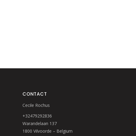
CONTACT
Cecile Rochus
+32479292836
Warandelaan 137
1800 Vilvoorde – Belgium