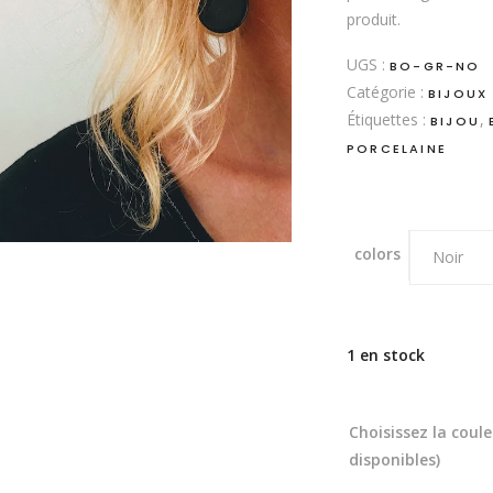
produit.
UGS :
BO-GR-NO
Catégorie :
BIJOUX
Étiquettes :
,
BIJOU
PORCELAINE
colors
Noir
1 en stock
Choisissez la coul
disponibles)