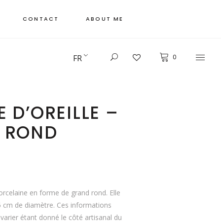
CONTACT
ABOUT ME
FR
0
 D’OREILLE –
 ROND
porcelaine en forme de grand rond. Elle
5 cm de diamètre. Ces informations
arier étant donné le côté artisanal du