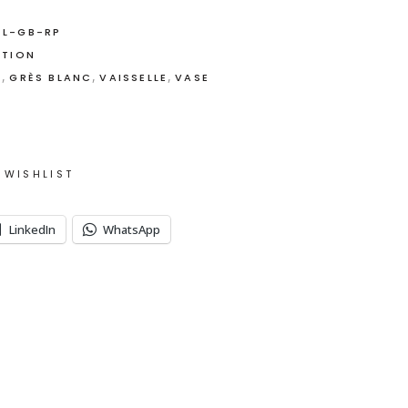
-L-GB-RP
TION
,
,
,
E
GRÈS BLANC
VAISSELLE
VASE
 WISHLIST
LinkedIn
WhatsApp