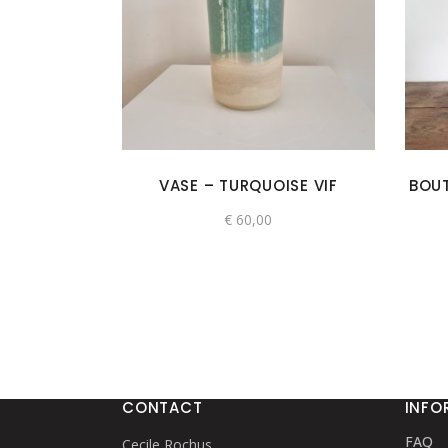
VASE – TURQUOISE VIF
BOUT
€
60,00
CONTACT
INFO
FAQ
Cecile Rochus