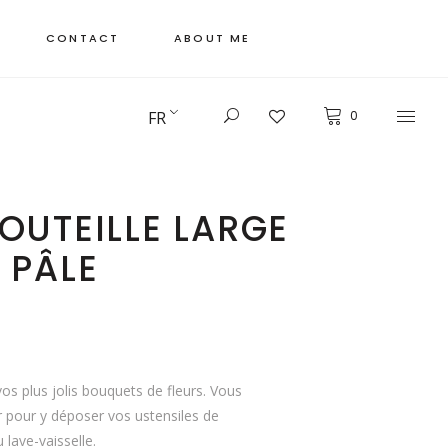
CONTACT
ABOUT ME
FR
0
OUTEILLE LARGE
 PÂLE
os plus jolis bouquets de fleurs. Vous
er pour y déposer vos ustensiles de
u lave-vaisselle.