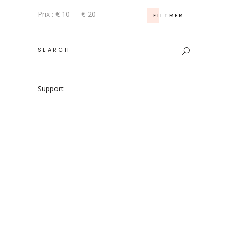
Prix
Prix
Prix :
€ 10
—
€ 20
FILTRER
min
max
Search
for:
Support