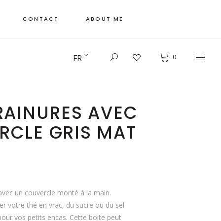
CONTACT
ABOUT ME
FR
0
RAINURES AVEC
RCLE GRIS MAT
avec un couvercle monté à la main.
er votre thé en vrac, du sucre ou du sel
our vos petits encas. Cette boite peut