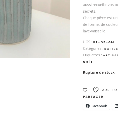
aussi recueillir vos 
secrets.
Chaque pièce est uni
de forme, de couleur 
lave-vaisselle.
UGS :
BT-GB-GM
Catégories :
BOITE
Étiquettes :
ARTISA
NOËL
Rupture de stock
ADD TO
PARTAGER :
Facebook