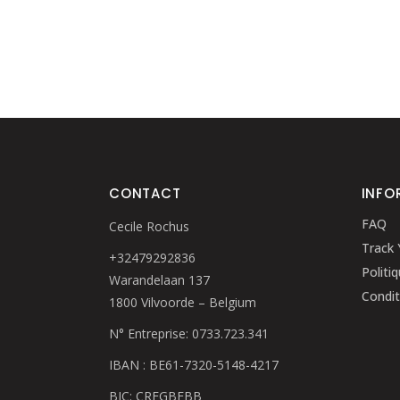
CONTACT
INFO
FAQ
Cecile Rochus
Track 
+32479292836
Politi
Warandelaan 137
Condit
1800 Vilvoorde – Belgium
N° Entreprise: 0733.723.341
IBAN : BE61-7320-5148-4217
BIC: CREGBEBB