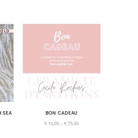
SOLD
Ce
produit
a
plusieurs
variations.
Les
options
H SEA
BON CADEAU
peuvent
être
€
10,00
–
€
75,00
choisies
sur