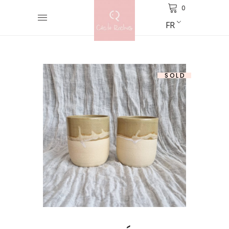
0
FR
SOLD