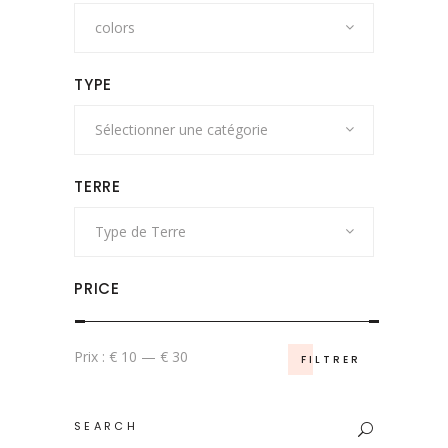
colors
TYPE
Sélectionner une catégorie
TERRE
Type de Terre
PRICE
Prix
Prix
Prix :
€ 10
—
€ 30
FILTRER
min
max
Search
for: