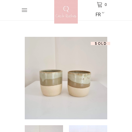
0
FR
SOLD