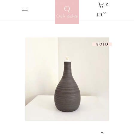
0
FR
SOLD