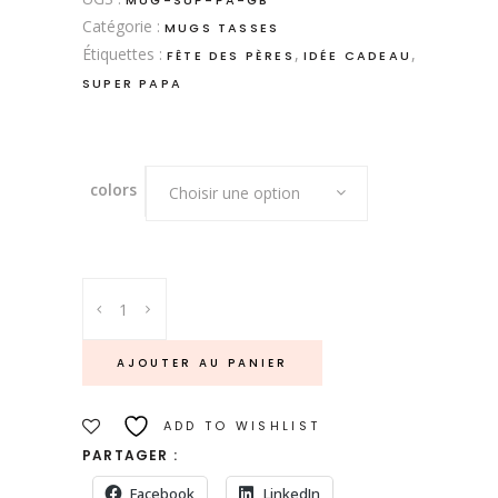
MUG-SUP-PA-GB
Catégorie :
MUGS TASSES
Étiquettes :
,
,
FÊTE DES PÈRES
IDÉE CADEAU
SUPER PAPA
colors
Choisir une option
Mug-
Super
Papa
AJOUTER AU PANIER
quantity
ADD TO WISHLIST
PARTAGER :
Facebook
LinkedIn