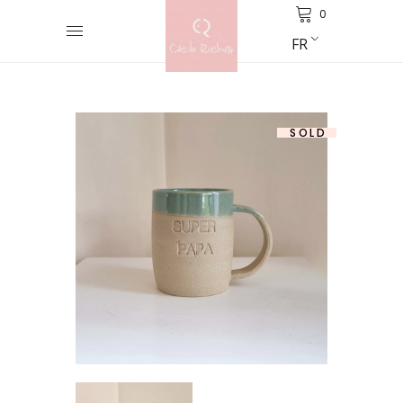
0
FR
SOLD