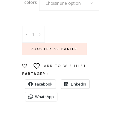
colors
Choisir une option
BEURRIER
A
EAU
AJOUTER AU PANIER
-
Grès
ADD TO WISHLIST
blanc
PARTAGER :
quantity
Facebook
LinkedIn
WhatsApp