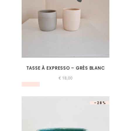
Ce
produit
a
plusieurs
variations.
Les
options
peuvent
TASSE À EXPRESSO – GRÈS BLANC
être
choisies
€
18,00
sur
la
page
-28%
du
produit