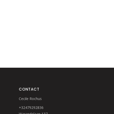
CONTACT
Cecile Rochus
+32479292836
Warandelaan 137