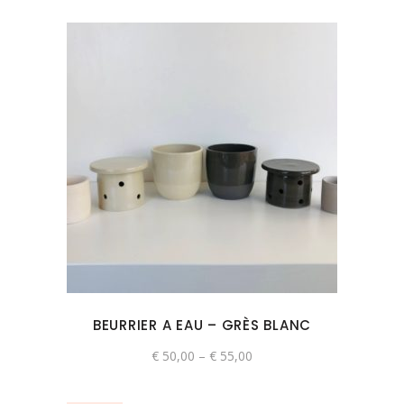
du
produit
Ce
produit
a
plusieurs
variations.
Les
options
peuvent
BEURRIER A EAU – GRÈS BLANC
être
choisies
€
50,00
–
€
55,00
sur
la