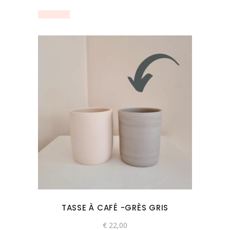
la
page
du
produit
Ce
produit
a
plusieurs
variations.
Les
options
peuvent
TASSE À CAFÉ -GRÈS GRIS
être
choisies
€
22,00