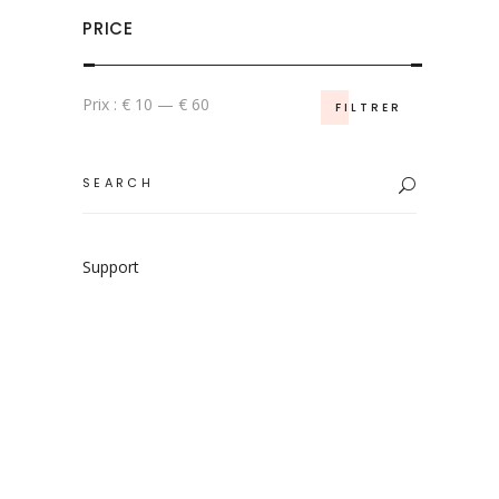
PRICE
Prix
Prix
Prix :
€ 10
—
€ 60
FILTRER
min
max
Search
for:
Support