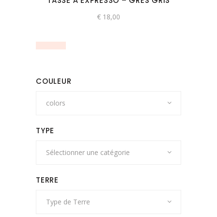
TASSE À EXPRESSO – GRÈS GRIS
être
choisies
€
18,00
sur
la
page
du
produit
COULEUR
colors
TYPE
Sélectionner une catégorie
TERRE
Type de Terre