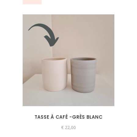
page
du
produit
Ce
produit
a
plusieurs
variations.
Les
options
peuvent
TASSE À CAFÉ -GRÈS BLANC
être
choisies
€
22,00
sur