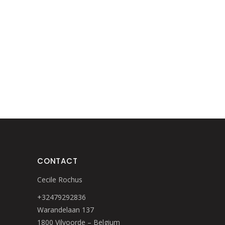
CONTACT
Cecile Rochus
+32479292836
Warandelaan 137
1800 Vilvoorde – Belgium