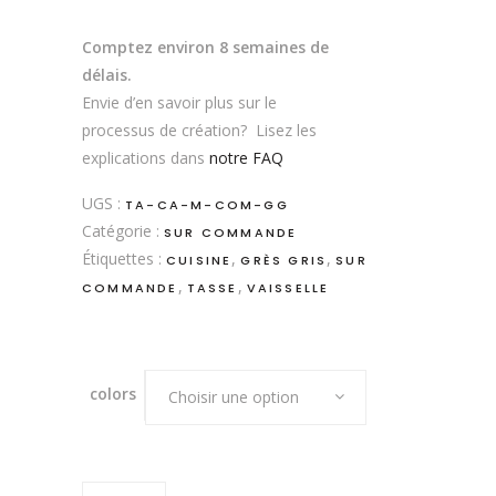
Comptez environ 8 semaines de
délais.
Envie d’en savoir plus sur le
processus de création? Lisez les
explications dans
notre FAQ
UGS :
TA-CA-M-COM-GG
Catégorie :
SUR COMMANDE
Étiquettes :
,
,
CUISINE
GRÈS GRIS
SUR
,
,
COMMANDE
TASSE
VAISSELLE
colors
Choisir une option
TASSE