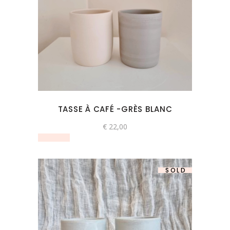
Ce
produit
a
plusieurs
variations.
Les
options
peuvent
TASSE À CAFÉ -GRÈS BLANC
être
choisies
€
22,00
sur
la
page
SOLD
du
produit