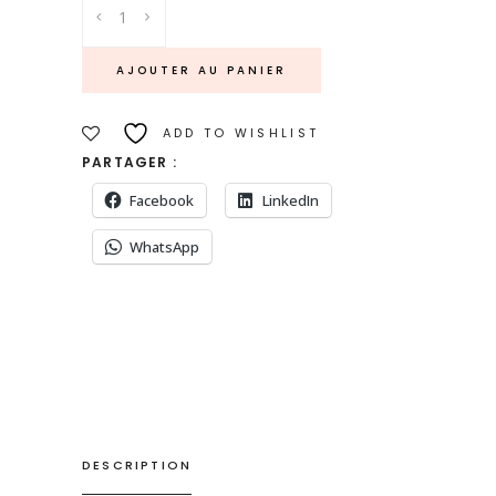
à
CAFé
AJOUTER AU PANIER
-
Grès
ADD TO WISHLIST
gris
PARTAGER :
quantity
Facebook
LinkedIn
WhatsApp
DESCRIPTION