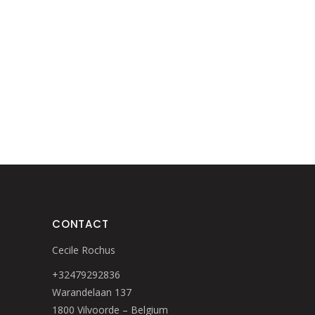
CONTACT
Cecile Rochus
+32479292836
Warandelaan 137
1800 Vilvoorde – Belgium