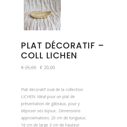
PLAT DÉCORATIF –
COLL LICHEN
Le
Le
€
25,00
€
20,00
prix
prix
initial
actuel
était :
est :
€ 25,00.
€ 20,00.
Plat décoratif oval de la collection
LICHEN. Idéal pour un plat de
présentation de gâteaux, pour y
déposer ses bijoux…Dimensions
approximatives: 20 cm de longueur,
16 cm de large 3 cm de hauteur.