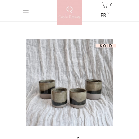
0
FR
SOLD