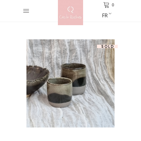
0
FR
SOLD