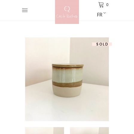
0
FR
SOLD