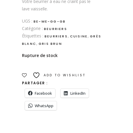
Votre beurrier à eau ne craint pas le
lave vaisselle.
UGS :
BE-ME-GG-GB
Catégorie :
BEURRIERS
Étiquettes :
,
,
BEURRIERS
CUISINE
GRÈS
,
BLANC
GRIS BRUN
Rupture de stock
ADD TO WISHLIST
PARTAGER :
Facebook
LinkedIn
WhatsApp