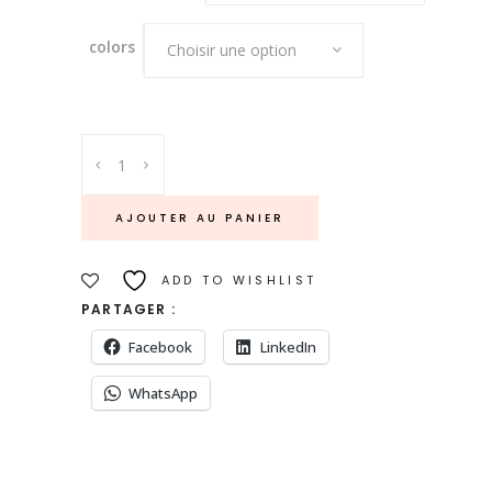
colors
Choisir une option
Salière
et
Poivrier
AJOUTER AU PANIER
quantity
ADD TO WISHLIST
PARTAGER :
Facebook
LinkedIn
WhatsApp