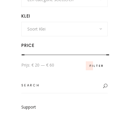
KLEI
Soort Klei
PRICE
Min.
Max.
Prijs:
€ 20
—
€ 60
FILTER
prijs
prijs
Search
for:
Support