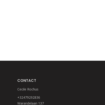
CONTACT
Cecile Rochus
+32479292836
Warandelaan 137