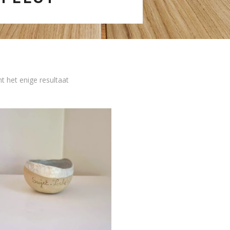
t het enige resultaat
Dit
product
heeft
meerdere
variaties.