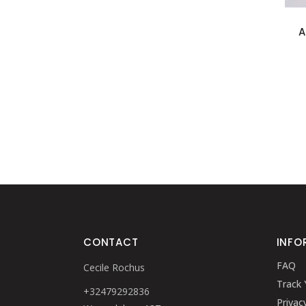
A
CONTACT
INFO
FAQ
Cecile Rochus
Track 
+32479292836
Privac