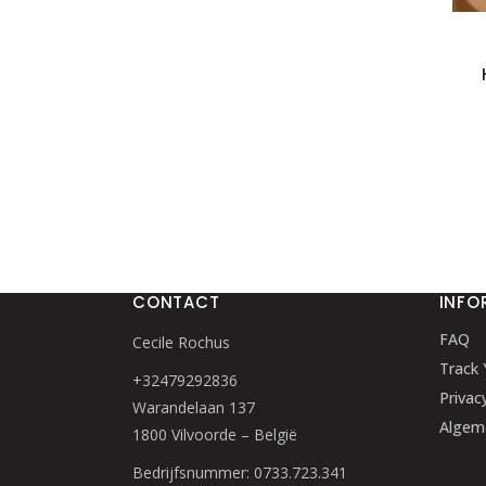
CONTACT
INFO
FAQ
Cecile Rochus
Track 
+32479292836
Privac
Warandelaan 137
Algem
1800 Vilvoorde – België
Bedrijfsnummer: 0733.723.341