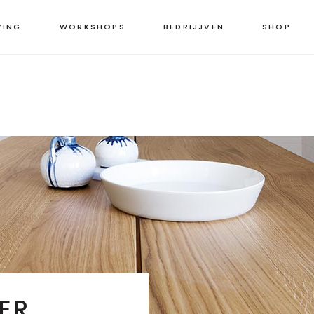
YING
WORKSHOPS
BEDRIJJVEN
SHOP
ER