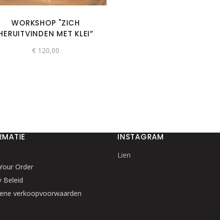
WORKSHOP "ZICH
HERUITVINDEN MET KLEI”
€
120,00
RMATIE
INSTAGRAM
Lien
Your Order
y Beleid
ene verkoopvoorwaarden