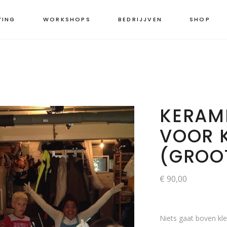
YING
WORKSHOPS
BEDRIJJVEN
SHOP
KERAMI
VOOR 
(GROO
€
90,00
Niets gaat boven klei