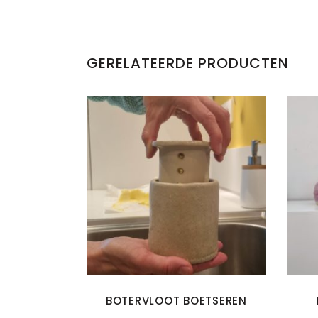
GERELATEERDE PRODUCTEN
Dit
product
heeft
meerdere
variaties.
Deze
optie
BOTERVLOOT BOETSEREN
kan