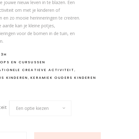
e jouwe nieuw leven in te blazen. Een
ctiviteit om met je kinderen of
en en zo mooie herinneringen te creëren.
e aarde kan je kleine potjes,
ieringen voor de bomen in de tuin, en
n.
-3H
OPS EN CURSUSSEN
,
TIONELE CREATIEVE ACTIVITEIT
,
RS KINDEREN
KERAMIEK OUDERS KINDEREN
teit
Een optie kiezen