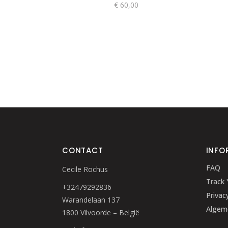
gekozen
€
60,00
worden
op
de
productpagina
CONTACT
INFO
FAQ
Cecile Rochus
Track 
+32479292836
Privac
Warandelaan 137
Algem
1800 Vilvoorde – België