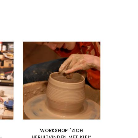
WORKSHOP "ZICH
–
HERUITVINDEN MET KLEI”