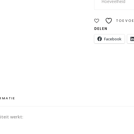
Hoeveelheid
céramique
pour
parent
TOEVOE
enfant
DELEN
quantity
Facebook
RMATIE
iteit werkt: