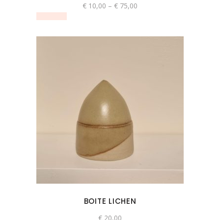
worden
€
10,00
–
€
75,00
op
de
productpagina
BOITE LICHEN
€
20,00