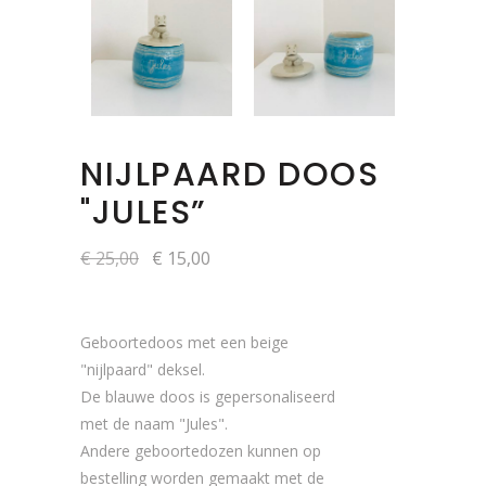
NIJLPAARD DOOS
"JULES”
Oorspronkelijke
Huidige
€
25,00
€
15,00
prijs
prijs
was:
is:
€ 25,00.
€ 15,00.
Geboortedoos met een beige
"nijlpaard" deksel.
De blauwe doos is gepersonaliseerd
met de naam "Jules".
Andere geboortedozen kunnen op
bestelling worden gemaakt met de