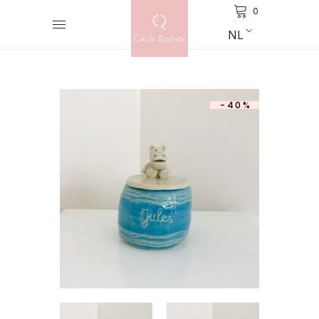
0
NL
-40%