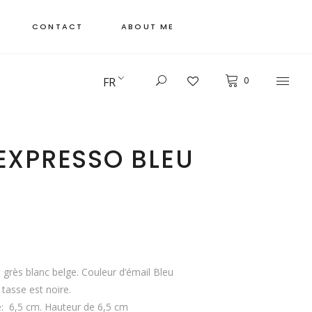
CONTACT
ABOUT ME
FR
0
EXPRESSO BLEU
grès blanc belge. Couleur d’émail Bleu
a tasse est noire.
e: 6,5 cm. Hauteur de 6,5 cm