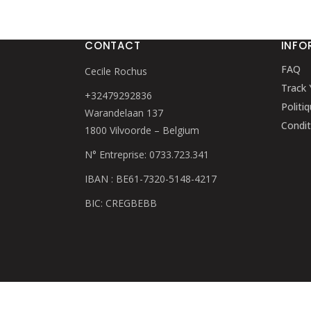
CONTACT
INFO
FAQ
Cecile Rochus
Track 
+32479292836
Politi
Warandelaan 137
Condit
1800 Vilvoorde – Belgium
N° Entreprise: 0733.723.341
IBAN : BE61-7320-5148-4217
BIC: CREGBEBB