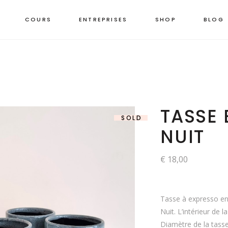
COURS
ENTREPRISES
SHOP
BLOG
TASSE 
SOLD
NUIT
€
18,00
Tasse à expresso en 
Nuit. L’intérieur de l
Diamètre de la tass