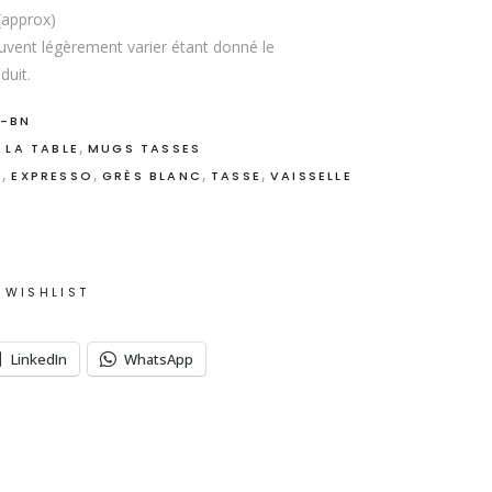
(approx)
uvent légèrement varier étant donné le
duit.
B-BN
,
 LA TABLE
MUGS TASSES
,
,
,
,
E
EXPRESSO
GRÈS BLANC
TASSE
VAISSELLE
 WISHLIST
LinkedIn
WhatsApp