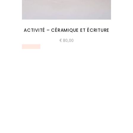
variaties.
Deze
optie
kan
ACTIVITÉ – CÉRAMIQUE ET ÉCRITURE
gekozen
worden
€
80,00
op
de
productpagina