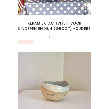
variaties.
Deze
optie
kan
KERAMIEK-ACTIVITEIT VOOR
gekozen
KINDEREN EN HUN (GROOT) -OUDERS
worden
€
90,00
op
de
productpagina
Dit
product
heeft
meerdere